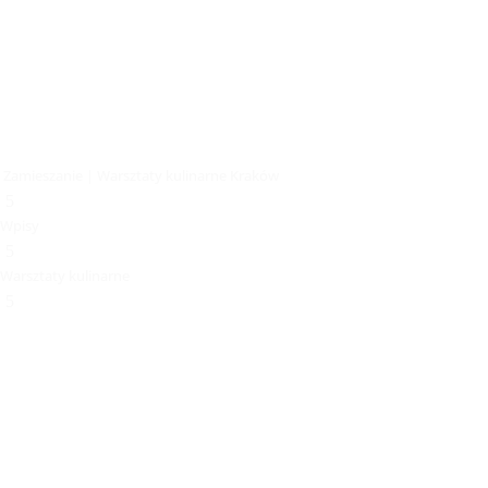
Zamieszanie | Warsztaty kulinarne Kraków
5
Wpisy
5
Warsztaty kulinarne
5
Przepisy
Aktualności