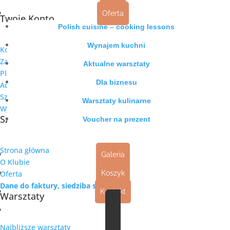
Oferta
Twoje Konto
Polish cuisine – cooking lessons
Wynajem kuchni
Kokpit
Zamówienia
Aktualne warsztaty
Pliki do pobrania
Dla biznesu
Adresy
Szczegóły konta
Warsztaty kulinarne
Wyloguj się
Szybkie linki
Voucher na prezent
Strona główna
Galeria
O Klubie
Oferta
Koszyk
Dane do
faktury, siedziba spółki
Kontakt
Warsztaty
Warsztaty
Najbliższe warsztaty